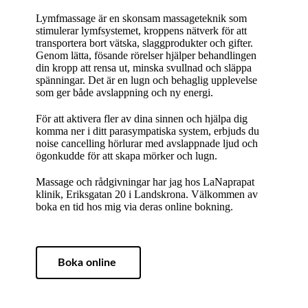
Lymfmassage är en skonsam massageteknik som
stimulerar lymfsystemet, kroppens nätverk för att
transportera bort vätska, slaggprodukter och gifter.
Genom lätta, fösande rörelser hjälper behandlingen
din kropp att rensa ut, minska svullnad och släppa
spänningar. Det är en lugn och behaglig upplevelse
som ger både avslappning och ny energi.
För att aktivera fler av dina sinnen och hjälpa dig
komma ner i ditt parasympatiska system, erbjuds du
noise cancelling hörlurar med avslappnade ljud och
ögonkudde för att skapa mörker och lugn.
Massage och rådgivningar har jag hos LaNaprapat
klinik, Eriksgatan 20 i Landskrona. Välkommen av
boka en tid hos mig via deras online bokning.
Boka online