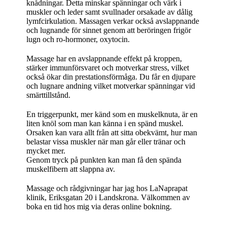
knådningar. Detta minskar spänningar och värk i
muskler och leder samt svullnader orsakade av dålig
lymfcirkulation. Massagen verkar också avslappnande
och lugnande för sinnet genom att beröringen frigör
lugn och ro-hormoner, oxytocin.
Massage har en avslappnande effekt på kroppen,
stärker immunförsvaret och motverkar stress, vilket
också ökar din prestationsförmåga. Du får en djupare
och lugnare andning vilket motverkar spänningar vid
smärttillstånd.
En triggerpunkt, mer känd som en muskelknuta, är en
liten knöl som man kan känna i en spänd muskel.
Orsaken kan vara allt från att sitta obekvämt, hur man
belastar vissa muskler när man går eller tränar och
mycket mer.
Genom tryck på punkten kan man få den spända
muskelfibern att slappna av.
Massage och rådgivningar har jag hos LaNaprapat
klinik, Eriksgatan 20 i Landskrona. Välkommen av
boka en tid hos mig via deras online bokning.