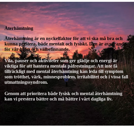
Återhämtning
Återhämtning är en nyckelfaktor för att vi ska må bra och
kunna prestera, både mentalt och fysiskt. Den är avgörande
för vår hälsa och välbefinnande.
Vila, pauser och aktiviteter som ger glädje och energi är
viktiga för att hantera mentala påfrestningar. Att inte få
tillräckligt med mental återhämtning kan leda till symptom
som trötthet, värk, minnesproblem, irritabilitet och i vissa fall
utmattningssyndrom.
Genom att prioritera både fysisk och mental återhämtning
kan vi prestera bättre och må bättre i vårt dagliga liv.