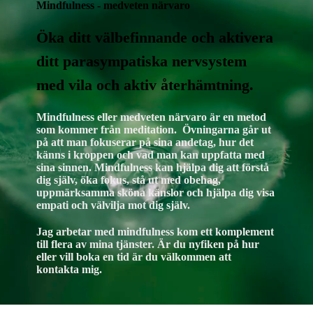
Mindfulness - medveten närvaro
Öka ditt välbefinnande och aktivera
ditt parasympatiska nervsystem
med vila och aktiv återhämtning.
Mindfulness eller medveten närvaro är en metod
som kommer från meditation. Övningarna går ut
på att man fokuserar på sina andetag, hur det
känns i kroppen och vad man kan uppfatta med
sina sinnen. Mindfulness kan hjälpa dig att förstå
dig själv, öka fokus, stå ut med obehag,
uppmärksamma sköna känslor och hjälpa dig visa
empati och välvilja mot dig själv.
Jag arbetar med mindfulness kom ett komplement
till flera av mina tjänster. Är du nyfiken på hur
eller vill boka en tid är du välkommen att
kontakta mig.